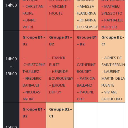
14h00
– CHRISTIAN
– VINCENT
– MAESSA
– MATHIEU
FAURE
FROUTE
FLANDRINA
SPESSOTTO
– DIANE
– JOHANNA
– RAPHAELLE
VITERI
ELKESLASSY
MORTIER
Groupe B1 –
Groupe B1 –
Groupe B1
Groupe B2 –
B2
B2
– B2
C1
–
– FRANCK
–
– AGNES DE
14h00
CHRISTOPHE
BULTE
CATHERINE
SAINT SERNIN
–
THUILLIEZ
– HENRI DE
BOUDET
– LAURENT
15h00
– FREDERIC
BOURQUENEY
– PATRICIA
MARTIN DE LA
DANIAULT
– JEROME
BALLAND
FUENTE
– NICOLAS
DUPUY
– PAULINE
– VIVIANE
ANDRE
ORT
GROUCHKO
Groupe B1 –
Groupe B2 –
B2
C1
15h00