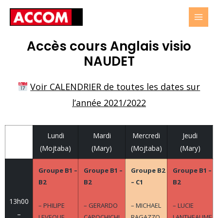
Accès cours Anglais visio
NAUDET
Voir CALENDRIER de toutes les dates sur
l’année 2021/2022
Lundi
Mardi
Mercredi
Jeudi
(Mojtaba)
(Mary)
(Mojtaba)
(Mary)
Groupe B1 –
Groupe B1 –
Groupe B2
Groupe B1 –
B2
B2
– C1
B2
13h00
– PHILIPE
– GERARDO
– MICHAEL
– LUCIE
–
LEVEQUE
CAPOCHICHI
RAGAZZO
LANTHEAUME